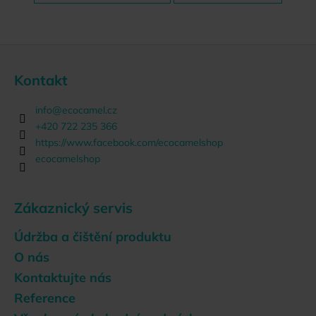
Z
á
Kontakt
p
a
info
@
ecocamel.cz
t
+420 722 235 366
í
https://www.facebook.com/ecocamelshop
ecocamelshop
Zákaznický servis
Údržba a čištění produktu
O nás
Kontaktujte nás
Reference