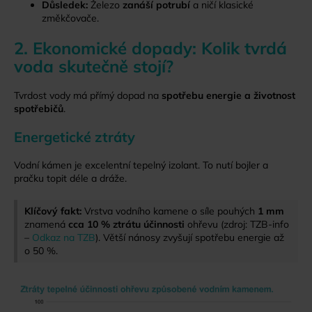
Důsledek:
Železo
zanáší potrubí
a ničí klasické
změkčovače.
2. Ekonomické dopady: Kolik tvrdá
voda skutečně stojí?
Tvrdost vody má přímý dopad na
spotřebu energie a životnost
spotřebičů
.
Energetické ztráty
Vodní kámen je excelentní tepelný izolant. To nutí bojler a
pračku topit déle a dráže.
Klíčový fakt:
Vrstva vodního kamene o síle pouhých
1 mm
znamená
cca 10 % ztrátu účinnosti
ohřevu (zdroj: TZB-info
–
Odkaz na TZB
). Větší nánosy zvyšují spotřebu energie až
o 50 %.