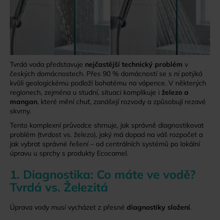
a
j
í
t
?
Tvrdá voda představuje
nejčastější technický problém
v
českých domácnostech. Přes 90 % domácností se s ní potýká
kvůli geologickému podloží bohatému na vápence. V některých
regionech, zejména u studní, situaci komplikuje i
železo a
mangan
, které mění chuť, zanášejí rozvody a způsobují rezavé
skvrny.
HLEDAT
Tento komplexní průvodce shrnuje, jak správně diagnostikovat
problém (tvrdost vs. železo), jaký má dopad na váš rozpočet a
jak vybrat správné řešení – od centrálních systémů po lokální
úpravu u sprchy s produkty Ecocamel.
D
o
1. Diagnostika: Co máte ve vodě?
p
Tvrdá vs. Železitá
o
r
Úprava vody musí vycházet z přesné
diagnostiky složení
.
u