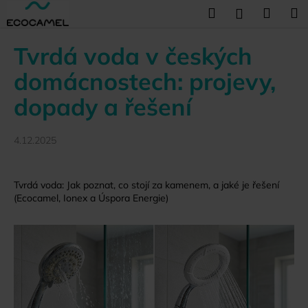
K
Přejít
Hledat
Náku
M
Přihlášení
na
o
obsah
Zpět
Zpět
košík
š
Tvrdá voda v českých
í
C
domácnostech: projevy,
k
o
dopady a řešení
p
o
4.12.2025
t
ř
e
Tvrdá voda: Jak poznat, co stojí za kamenem, a jaké je řešení
b
(Ecocamel, Ionex a Úspora Energie)
u
j
e
t
e
n