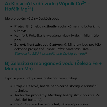
č
2+
A) Klasická tvrdá voda (Vápník Ca
+
u
2+
Hořčík Mg
)
j
e
Jde o problém většiny českých obcí.
m
e
Projev:
Bílý nebo nažloutlý vodní kámen
na bateriích a
v konvici.
Komfort:
Pokožka je vysušená, vlasy tvrdé, mýdla
málo
pění
.
ECOCAMEL
Zdraví:
Není zdravotně závadná.
Minerály jsou pro tělo
RAIN
SHOWER
dokonce prospěšné
(zdroj: Státní zdravotní ústav –
SQUARE
Stanovisko SZÚ k prospěšnosti Ca/Mg ve vodě
).
|
ÚSPORNÁ
B) Železitá a manganová voda (Železo Fe +
SPRCHOVÁ
Mangan Mn)
HLAVICE
S
EFEKTEM
Typické pro studny a nestabilní podzemní zdroje.
DEŠTĚ
Projev:
Rezavé, hnědé nebo černé skvrny
v sanitační
1
technice.
649
Technické problémy:
Mazlavý hnědý sliz
v nádržce WC
Kč
(železité bakterie).
Chuť:
Voda má
kovovou chuť
, někdy zápach síry.