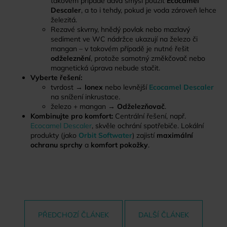
takovém případě dává smysl použít
Ecocamel
Descaler
, a to i tehdy, pokud je voda zároveň lehce
železitá.
Rezavé skvrny, hnědý povlak nebo mazlavý
sediment ve WC nádržce ukazují na železo či
mangan – v takovém případě je nutné řešit
odželeznění
, protože samotný změkčovač nebo
magnetická úprava nebude stačit.
Vyberte řešení:
tvrdost →
Ionex
nebo levnější
Ecocamel Descaler
na snížení inkrustace.
železo + mangan →
Odželezňovač
.
Kombinujte pro komfort:
Centrální řešení, např.
Ecocamel Descaler
, skvěle ochrání spotřebiče. Lokální
produkty (jako
Orbit Softwater
) zajistí
maximální
ochranu sprchy
a
komfort pokožky
.
PŘEDCHOZÍ ČLÁNEK
DALŠÍ ČLÁNEK