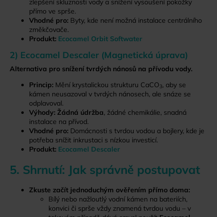
zlepšení skluznosti vody a snížení vysoušení pokožky
přímo ve sprše.
Vhodné pro:
Byty, kde není možná instalace centrálního
změkčovače.
Produkt:
Ecocamel Orbit Softwater
2) Ecocamel Descaler (Magnetická úprava)
Alternativa pro snížení tvrdých nánosů na přívodu vody.
Princip:
Mění krystalickou strukturu CaCO
, aby se
3
kámen neusazoval v tvrdých nánosech, ale snáze se
odplavoval.
Výhody:
Žádná údržba
, žádné chemikálie, snadná
instalace na přívod.
Vhodné pro:
Domácnosti s tvrdou vodou a bojlery, kde je
potřeba snížit inkrustaci s nízkou investicí.
Produkt:
Ecocamel Descaler
5. Shrnutí: Jak správně postupovat
Zkuste začít jednoduchým ověřením přímo doma:
Bílý nebo nažloutlý vodní kámen na bateriích,
konvici či sprše vždy znamená tvrdou vodu – v