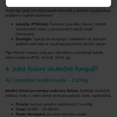
Tento typ vody má nízký obsah minerálů a obvykle nezpůsobuje
problém s vodním kamenem.
Lokality (Příklady):
Šumava, Jeseníky, Liberec, oblasti
zásobované vodou z povrchových zdrojů (např.
Ostravsko).
Geologie:
Typicky se vyskytuje v oblastech se žulovým
podloží nebo kde se využívají povrchové horské zdroje.
Tip:
Přesné rozbory vody pro vaši adresu zveřejňuje každá
místní vodárna (PVK, SmVaK, SčVK aj.).
4. Jaká řešení skutečně fungují?
A) Centrální změkčovače – Ca/Mg
Ideální řešení pro tvrdou vodu bez železa.
Zajišťuje skutečně
měkkou vodu v celém domě (ochrana potrubí, kotle, spotřebičů).
Princip:
Iontová výměna (odstranění Ca a Mg).
Cena:
15 000 – 35 000 Kč.
Pozor:
Nevhodné
pro silně železitou vodu!