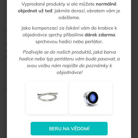
Vyprodané produkty si ale můžete
normálně
Důsledek:
Dochází k
ucpávání
a snižování
objednat už teď
. Jakmile dorazí, obratem vám je
průtoku, což zvyšuje vnitřní tlak a
zvyšuje riziko
odešleme.
poruchy
celého zařízení.
Jako kompenzaci za čekání vám do krabice k
Vyšší spotřeba drogerie
objednávce sprchy přibalíme
dárek zdarma
:
sprchovou hadici nebo perlátor.
V tvrdé vodě se aktivní látky detergentů srážejí. To znamená
nutnost dávkovat
o 30–40 % více pracího prášku
nebo
Podívejte se do našich produktů, jaká barva
saponátu.
hadice nebo typ perlátoru vám bude pasovat, a
svou volbu nám napište do poznámky k
3. Kde je v ČR voda nejtvrdší?
objednávce!
(Regionální rozložení)
Velmi tvrdá voda
Tento typ vody obsahuje vysoké koncentrace vápníku a hořčíku.
Lokality (Příklady):
Polabí (Kolín, Poděbrady), Český
Brod, Moravský kras a další oblasti.
Geologie:
Způsobena vápenci a křídovými sedimenty.
BERU NA VĚDOMÍ
Měkká voda