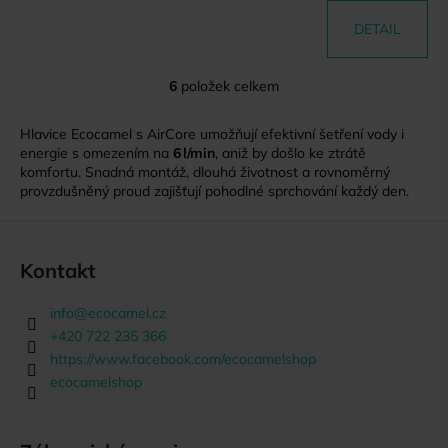
DETAIL
6
položek celkem
O
v
Hlavice Ecocamel s AirCore umožňují efektivní šetření vody i
l
energie s omezením na
6 l/min
, aniž by došlo ke ztrátě
á
komfortu. Snadná montáž, dlouhá životnost a rovnoměrný
d
provzdušněný proud zajišťují pohodlné sprchování každý den.
a
c
Z
í
á
Kontakt
p
p
r
a
v
info
@
ecocamel.cz
t
k
+420 722 235 366
y
í
https://www.facebook.com/ecocamelshop
v
ecocamelshop
ý
p
i