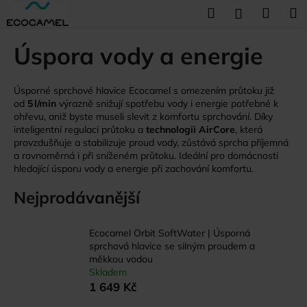
K
Přejít
Hledat
Náku
M
Přihlášení
na
o
obsah
Zpět
Zpět
košík
š
Úspora vody a energie
í
C
k
o
Úsporné sprchové hlavice Ecocamel s omezením průtoku již
od
5 l/min
výrazně snižují spotřebu vody i energie potřebné k
p
ohřevu, aniž byste museli slevit z komfortu sprchování. Díky
o
inteligentní regulaci průtoku a
technologii AirCore
, která
provzdušňuje a stabilizuje proud vody, zůstává sprcha příjemná
t
a rovnoměrná i při sníženém průtoku. Ideální pro domácnosti
ř
hledající úsporu vody a energie při zachování komfortu.
e
Nejprodávanější
b
u
j
Ecocamel Orbit SoftWater | Úsporná
sprchová hlavice se silným proudem a
e
měkkou vodou
t
Skladem
e
1 649 Kč
n