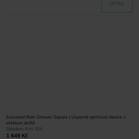
DETAIL
Ecocamel Rain Shower Square | Úsporná sprchová hlavice s
efektem deště
Skladem
Kód:
008
1 649 Kč