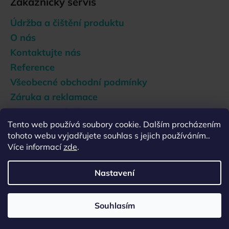
Zákaznický servis
s
u
Údržba a čištění produktu
O nás
Kontaktujte nás
Reference
Všeobecné obchodní podmínky
Záruka a reklamace
Doprava a platba
Tento web používá soubory cookie. Dalším procházením
Podmínky ochrany osobních údajů
tohoto webu vyjadřujete souhlas s jejich používáním..
Zásady používání souborů cookies
Více informací
zde
.
Nastavení
Vytvořil Shoptet
Copyright 2026
Ecocamel CZ
. Všechna práva vyhrazena.
Souhlasím
Upravit nastavení cookies