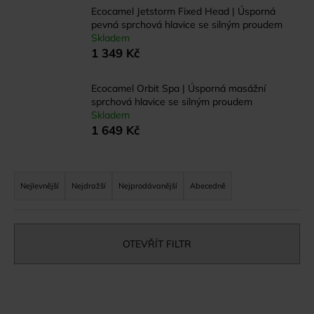
Ecocamel Jetstorm Fixed Head | Úsporná
a
pevná sprchová hlavice se silným proudem
j
Skladem
í
1 349 Kč
t
?
Ecocamel Orbit Spa | Úsporná masážní
sprchová hlavice se silným proudem
Skladem
1 649 Kč
HLEDAT
Ř
a
Nejlevnější
Nejdražší
Nejprodávanější
Abecedně
z
e
D
o
n
OTEVŘÍT FILTR
p
í
o
p
V
r
r
u
ý