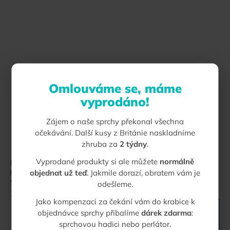
Omlouváme se, máme
vyprodáno!
Zájem o naše sprchy překonal všechna
očekávání. Další kusy z Británie naskladníme
zhruba za
2 týdny
.
Vyprodané produkty si ale můžete
normálně
Ecocamel Jetstorm Fixed Head | Úsporná pevná sprchová
objednat už teď
. Jakmile dorazí, obratem vám je
hlavice se silným proudem
Skladem
Kód:
004
odešleme.
1 349 Kč
Jako kompenzaci za čekání vám do krabice k
objednávce sprchy přibalíme
dárek zdarma
:
DETAIL
sprchovou hadici nebo perlátor.