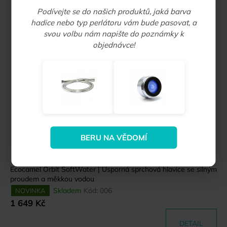
Podívejte se do našich produktů, jaká barva
hadice nebo typ perlátoru vám bude pasovat, a
svou volbu nám napište do poznámky k
objednávce!
BERU NA VĚDOMÍ
Ecocamel Orbit SoftWater | Úsporná sprchová hlavice se silným
proudem a měkkou vodou
Skladem
Kód:
006
NOVINKA
1 649 Kč
DETAIL