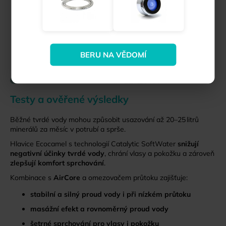
BERU NA VĚDOMÍ
Testy a ověřené výsledky
Běžné tvrdé vody mohou způsobit usazování až 20–25 litrů
minerálů za měsíc v potrubí a sprše.
Hlavice Ecocamel s technologií Catalytic SoftWater
snižují
negativní účinky tvrdé vody
, chrání vlasy a pokožku a zároveň
zlepšují komfort sprchování
.
Kombinace s
AirCore
a omezovačem průtoku zajišťuje:
stabilní a silný proud vody i při nízkém průtoku
masážní efekt a rovnoměrný proud vody
šetrné sprchování pro vlasy i pokožku