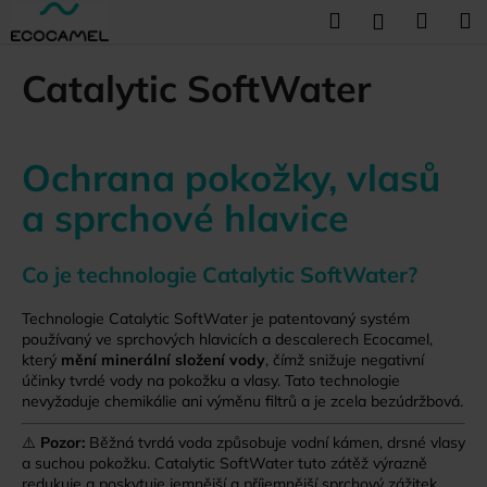
K
Přejít
Hledat
Náku
M
Přihlášení
na
o
obsah
Zpět
Zpět
košík
š
Catalytic SoftWater
í
C
k
o
Ochrana pokožky, vlasů
p
o
a sprchové hlavice
t
ř
Co je technologie Catalytic SoftWater?
e
b
Technologie Catalytic SoftWater je patentovaný systém
u
používaný ve sprchových hlavicích a descalerech Ecocamel,
který
mění minerální složení vody
, čímž snižuje negativní
j
účinky tvrdé vody na pokožku a vlasy. Tato technologie
e
nevyžaduje chemikálie ani výměnu filtrů a je zcela bezúdržbová.
t
⚠️
Pozor:
Běžná tvrdá voda způsobuje vodní kámen, drsné vlasy
e
a suchou pokožku. Catalytic SoftWater tuto zátěž výrazně
n
redukuje a poskytuje jemnější a příjemnější sprchový zážitek.