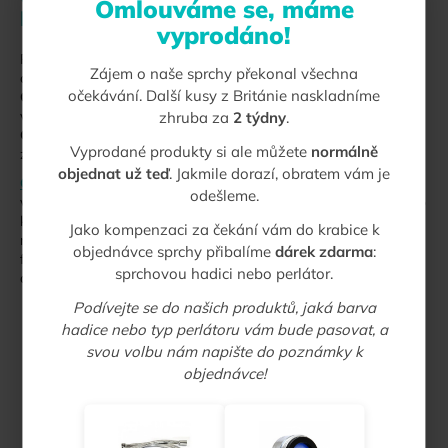
Omlouváme se, máme
komfort
vyprodáno!
Pro ty, kteří chtějí kombinovat silný proud, úsporu vody a
Zájem o naše sprchy překonal všechna
ochranu vlasů i pokožky, je ideální volbou
sprchová hlavice
očekávání. Další kusy z Británie naskladníme
Orbit SoftWater
. Tato vlajková loď značky Ecocamel obsahuje
všechny tři klíčové technologie –
AirCore
,
omezovač průtoku
a
zhruba za
2 týdny
.
Catalytic SoftWater
– a poskytuje tak plnohodnotný sprchový
Vyprodané produkty si ale můžete
normálně
zážitek.
objednat už teď
. Jakmile dorazí, obratem vám je
Orbit SoftWater
je navržena tak, aby i v oblastech s tvrdou
odešleme.
vodou chránila pokožku a vlasy před negativními účinky vodního
kamene, zároveň umožňovala komfortní sprchování s
Jako kompenzaci za čekání vám do krabice k
rovnoměrným a masážním proudem vody. Díky zabudovaným
objednávce sprchy přibalíme
dárek zdarma
:
funkcím šetří vodu a energii, takže je praktická jak pro všechny
sprchovou hadici nebo perlátor.
domácnosti i rekreační objekty.
Podívejte se do našich produktů, jaká barva
hadice nebo typ perlátoru vám bude pasovat, a
svou volbu nám napište do poznámky k
objednávce!