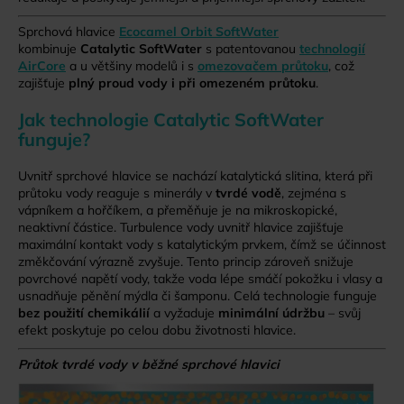
a
Sprchová hlavice
Ecocamel Orbit SoftWater
j
kombinuje
Catalytic SoftWater
s patentovanou
technologií
í
AirCore
a u většiny modelů i s
omezovačem průtoku
, což
zajišťuje
plný proud vody i při omezeném průtoku
.
t
?
Jak technologie Catalytic SoftWater
funguje?
Uvnitř sprchové hlavice se nachází katalytická slitina, která při
průtoku vody reaguje s minerály v
tvrdé vodě
, zejména s
HLEDAT
vápníkem a hořčíkem, a přeměňuje je na mikroskopické,
neaktivní částice. Turbulence vody uvnitř hlavice zajišťuje
maximální kontakt vody s katalytickým prvkem, čímž se účinnost
změkčování výrazně zvyšuje. Tento princip zároveň snižuje
povrchové napětí vody, takže voda lépe smáčí pokožku i vlasy a
D
usnadňuje pěnění mýdla či šamponu. Celá technologie funguje
o
bez použití chemikálií
a vyžaduje
minimální údržbu
– svůj
p
efekt poskytuje po celou dobu životnosti hlavice.
o
Průtok tvrdé vody v běžné sprchové hlavici
r
u