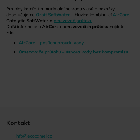
Pro plný komfort a maximální ochranu vlasů a pokožky
doporučujeme
Orbit SoftWater
– hlavice kombinující
AirCore
,
Catalytic SoftWater a
omezovač průtoku
.
Další informace o
AirCore
a
omezovačích průtoku
najdete
zde:
AirCore – posílení proudu vody
Omezovače průtoku – úspora vody bez kompromisu
Z
á
Kontakt
p
a
info
@
ecocamel.cz