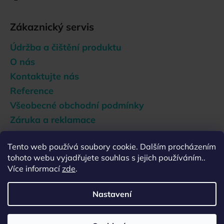
Zákaznický servis
Údržba a čištění produktu
O nás
Kontaktujte nás
Reference
Všeobecné obchodní podmínky
Záruka a reklamace
Doprava a platba
Tento web používá soubory cookie. Dalším procházením
Podmínky ochrany osobních údajů
tohoto webu vyjadřujete souhlas s jejich používáním..
Zásady používání souborů cookies
Více informací
zde
.
Nastavení
Vytvořil Shoptet
Copyright 2026
Ecocamel CZ
. Všechna práva vyhrazena.