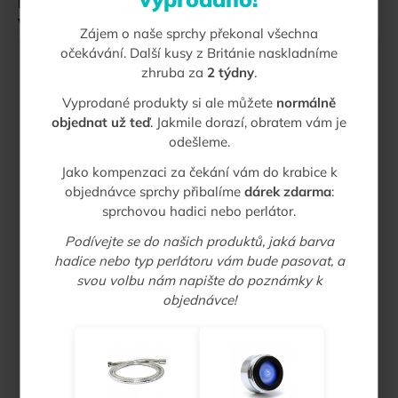
č
Máte nějaké otázky? Zodpovíme je. Prosíme o pečlivé
u
vyplnění kontaktních údajů.
Zájem o naše sprchy překonal všechna
j
Jméno a příjmení
očekávání. Další kusy z Británie naskladníme
e
zhruba za
2 týdny
.
m
E-mail
e
Vyprodané produkty si ale můžete
normálně
objednat už teď
. Jakmile dorazí, obratem vám je
Zpráva
odešleme.
ECOCAMEL
JETSTORM
Jako kompenzaci za čekání vám do krabice k
FIXED
objednávce sprchy přibalíme
dárek zdarma
:
HEAD
sprchovou hadici nebo perlátor.
|
ÚSPORNÁ
Podívejte se do našich produktů, jaká barva
PEVNÁ
SPRCHOVÁ
hadice nebo typ perlátoru vám bude pasovat, a
HLAVICE
svou volbu nám napište do poznámky k
SE
Bezpečnostní kontrola
objednávce!
SILNÝM
PROUDEM
1
349
Kč
Opište text z obrázku