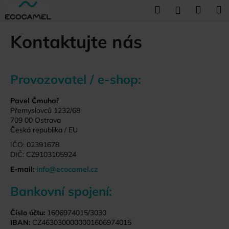
K
Přejít
Hledat
Náku
M
Přihlášení
na
o
obsah
Zpět
Zpět
košík
š
Kontaktujte nás
í
C
k
o
Provozovatel / e-shop:
p
o
Pavel Čmuhař
t
Přemyslovců 1232/68
ř
709 00 Ostrava
Česká republika / EU
e
IČO: 02391678
b
DIČ: CZ9103105924
u
E-mail:
info@ecocamel.cz
j
e
Bankovní spojení:
t
e
Číslo účtu:
1606974015/3030
IBAN:
CZ4630300000001606974015
n